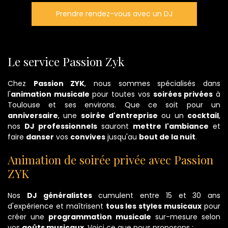
Prendre rendez-vous avec un DJ
Le service Passion Zyk
Chez
Passion ZYK
, nous sommes spécialisés dans
l'
animation musicale
pour toutes vos
soirées privées
à
Toulouse et ses environs. Que ce soit pour un
anniversaire
, une
soirée d'entreprise
ou un
cocktail
,
nos
DJ professionnels
sauront
mettre l'ambiance
et
faire
danser
vos
convives
jusqu'au
bout de la nuit
.
Animation de soirée privée avec Passion
ZYK
Nos
DJ généralistes
cumulent entre 15 et 30 ans
d'expérience et maîtrisent
tous les styles musicaux
pour
créer une
programmation musicale
sur-mesure selon
vos
goûts musicaux
. Voici ce que nous proposons :