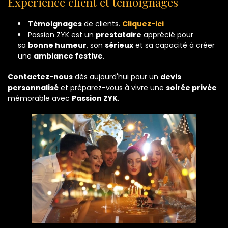
Expérience client et témoignages
Témoignages
de clients.
Cliquez-ici
Passion ZYK est un
prestataire
apprécié pour
sa
bonne humeur
, son
sérieux
et sa capacité à créer
une
ambiance festive
.
Contactez-nous
dès aujourd'hui pour un
devis
personnalisé
et préparez-vous à vivre une
soirée privée
mémorable avec
Passion ZYK
.