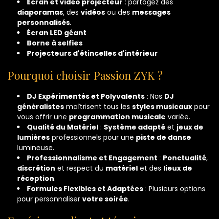
Écran et vidéo projecteur
: partagez des
diaporamas
, des
vidéos
ou des
messages
personnalisés
.
Écran LED géant
Borne à selfies
Projecteurs d'étincelles d'intérieur
Pourquoi choisir Passion ZYK ?
DJ Expérimentés et Polyvalents
: Nos
DJ
généralistes
maîtrisent tous les
styles musicaux
pour
vous offrir une
programmation musicale
variée.
Qualité du Matériel
:
Système adapté
et
jeux de
lumières
professionnels pour une
piste de danse
lumineuse.
Professionnalisme et Engagement
:
Ponctualité
,
discrétion
et respect du
matériel
et des
lieux de
réception
.
Formules Flexibles et Adaptées
: Plusieurs options
pour personnaliser
votre soirée
.